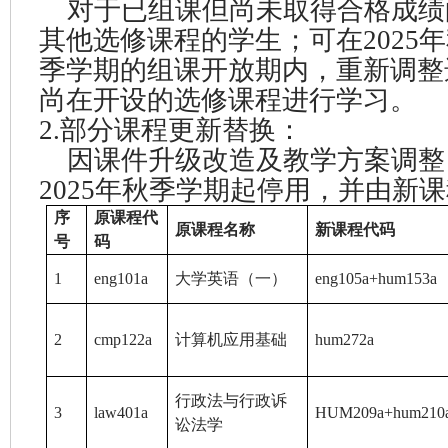
对于已组课但尚未取得合格成绩
其他选修课程的学生；可在2025年
季学期的组课开放期内，重新调整
尚在开设的选修课程进行学习。
2.部分课程更新替换：
因课件升级改造及教学方案调整
2025年秋季学期起停用，并由新
序
原课程代
原课程名称
新课程代码
号
码
1
eng101a
大学英语（一）
eng105a+hum153a
2
cmp122a
计算机应用基础
hum272a
行政法与行政诉
3
law401a
HUM209a+hum210
讼法学