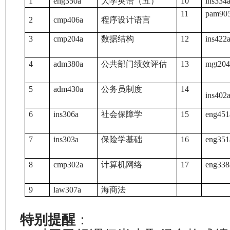
1
eng350a
大学英语（五）
10
ins334
11
pam90
2
cmp406a
程序设计语言
3
cmp204a
数据结构
12
ins422
4
adm380a
公共部门绩效评估
13
mgt204
5
adm430a
公务员制度
14
ins402
6
ins306a
社会保障学
15
eng451
7
ins303a
保险学基础
16
eng351
8
cmp302a
计算机网络
17
eng338
9
law307a
海商法
特别提醒
：